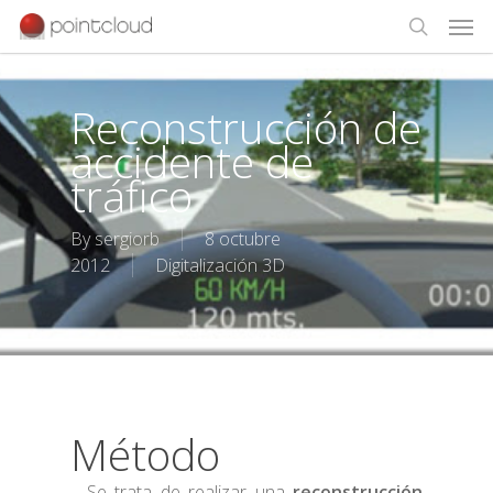
Reconstrucción de
accidente de
tráfico
By
sergiorb
8 octubre
2012
Digitalización 3D
Método
Se trata de realizar una
reconstrucción