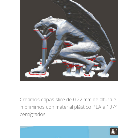
Creamos capas slice de 0.22 mm de altura e
imprimimos con material plástico PLA a 197º
centígrados.