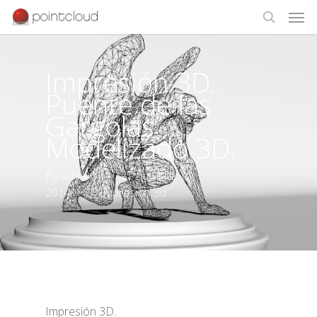
Impresión 3D.
Puente de las
Gargolas
Modelizado 3D.
By
admin
21 octubre
2014
Impresión 3d
Impresión 3D.