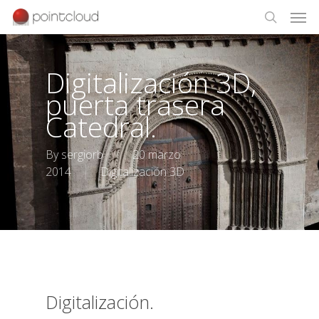
Digitalización 3D,
puerta trasera
Catedral.
By
sergiorb
20 marzo
2014
Digitalización 3D
Digitalización.