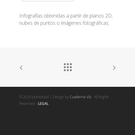
Infografías obtenidas a partir de planos 2D,
nubes de puntos o imágenes fotográficas.
© 2026 pointcloud | Design by
Cuaderna Vía
· All Rights
Reserved -
LEGAL